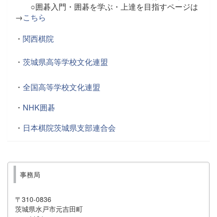
○囲碁入門・囲碁を学ぶ・上達を目指すページは
→
こちら
・
関西棋院
・
茨城県高等学校文化連盟
・
全国高等学校文化連盟
・
NHK囲碁
・
日本棋院茨城県支部連合会
事務局
〒310-0836
茨城県水戸市元吉田町