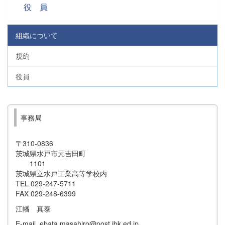
役 員
組織について
規約
役員
事務局
〒310-0836
茨城県水戸市元吉田町
1101
茨城県立水戸工業高等学校内
TEL 029-247-5711
FAX 029-248-6399
江幡 真泰
E-mail ebata.masahiro@post.ibk.ed.jp